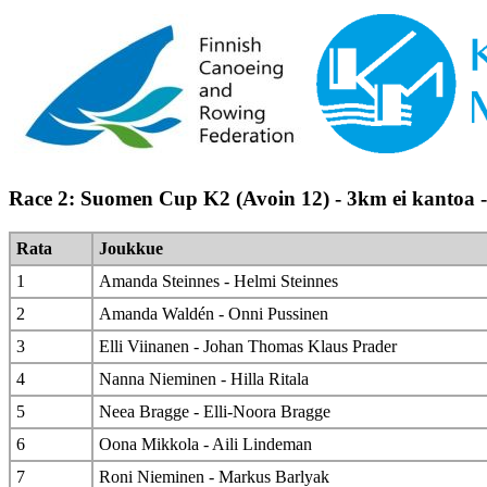
Race 2: Suomen Cup K2 (Avoin 12) - 3km ei kantoa 
Rata
Joukkue
1
Amanda Steinnes - Helmi Steinnes
2
Amanda Waldén - Onni Pussinen
3
Elli Viinanen - Johan Thomas Klaus Prader
4
Nanna Nieminen - Hilla Ritala
5
Neea Bragge - Elli-Noora Bragge
6
Oona Mikkola - Aili Lindeman
7
Roni Nieminen - Markus Barlyak