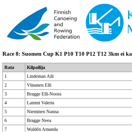
Race 8: Suomen Cup K1 P10 T10 P12 T12 3km ei 
Rata
Kilpailija
1
Lindeman Aili
2
Viinanen Elli
3
Bragge Elli-Noora
4
Lammi Valeria
5
Nieminen Nanna
6
Bragge Neea
7
Waldén Amanda