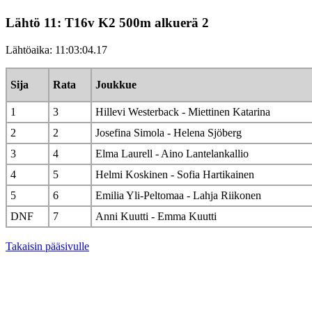
Lähtö 11: T16v K2 500m alkuerä 2
Lähtöaika: 11:03:04.17
Sija
Rata
Joukkue
1
3
Hillevi Westerback - Miettinen Katarina
2
2
Josefina Simola - Helena Sjöberg
3
4
Elma Laurell - Aino Lantelankallio
4
5
Helmi Koskinen - Sofia Hartikainen
5
6
Emilia Yli-Peltomaa - Lahja Riikonen
DNF
7
Anni Kuutti - Emma Kuutti
Takaisin pääsivulle