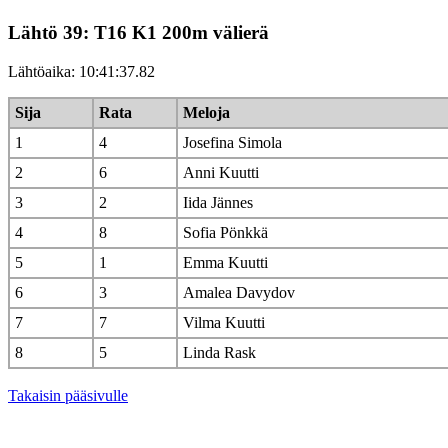
Lähtö 39: T16 K1 200m välierä
Lähtöaika: 10:41:37.82
Sija
Rata
Meloja
1
4
Josefina Simola
2
6
Anni Kuutti
3
2
Iida Jännes
4
8
Sofia Pönkkä
5
1
Emma Kuutti
6
3
Amalea Davydov
7
7
Vilma Kuutti
8
5
Linda Rask
Takaisin pääsivulle