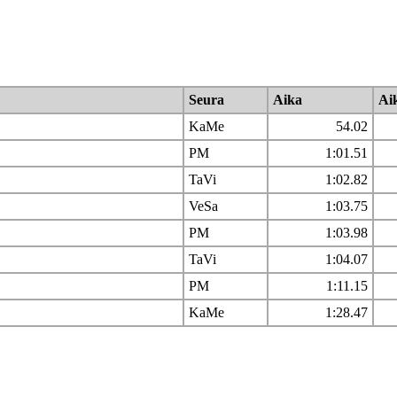
Seura
Aika
Ai
KaMe
54.02
PM
1:01.51
TaVi
1:02.82
VeSa
1:03.75
PM
1:03.98
TaVi
1:04.07
PM
1:11.15
KaMe
1:28.47