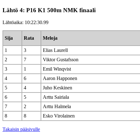
Lähtö 4: P16 K1 500m NMK finaali
Lähtöaika: 10:22:30.99
Sija
Rata
Meloja
1
3
Elias Laurell
2
7
Viktor Gustafsson
3
1
Emil Winqvist
4
6
Aaron Happonen
5
4
Juho Keskinen
6
5
Arttu Sairiala
7
2
Arttu Halmela
8
8
Esko Virolainen
Takaisin pääsivulle