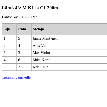
Lähtö 43: M K1 ja C1 200m
Lähtöaika: 10:59:02.97
Sija
Rata
Meloja
1
5
Janne Mäntynen
2
4
Alex Viuho
3
3
Max Viuho
4
6
Mika Korte
5
2
Kari Lillia
Takaisin pääsivulle