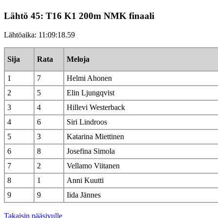
Lähtö 45: T16 K1 200m NMK finaali
Lähtöaika: 11:09:18.59
Sija
Rata
Meloja
1
7
Helmi Ahonen
2
5
Elin Ljungqvist
3
4
Hillevi Westerback
4
6
Siri Lindroos
5
3
Katarina Miettinen
6
8
Josefina Simola
7
2
Vellamo Viitanen
8
1
Anni Kuutti
9
9
Iida Jännes
Takaisin pääsivulle