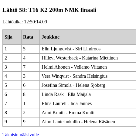
Lähtö 58: T16 K2 200m NMK finaali
Lähtöaika: 12:50:14.09
Sija
Rata
Joukkue
1
5
Elin Ljungqvist - Siri Lindroos
2
4
Hillevi Westerback - Katarina Miettinen
3
7
Helmi Ahonen - Vellamo Viitanen
4
3
Vera Winqvist - Sandra Helsingius
5
6
Josefina Simola - Helena Sjöberg
6
8
Linda Rask - Ella Maijala
7
1
Elma Laurell - Iida Jännes
8
2
Anni Kuutti - Emma Kuutti
9
9
Aino Lantelankallio - Helena Räsänen
Takaisin pääsivulle