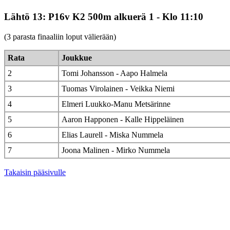
Lähtö 13: P16v K2 500m alkuerä 1 - Klo 11:10
(3 parasta finaaliin loput välierään)
Rata
Joukkue
2
Tomi Johansson - Aapo Halmela
3
Tuomas Virolainen - Veikka Niemi
4
Elmeri Luukko-Manu Metsärinne
5
Aaron Happonen - Kalle Hippeläinen
6
Elias Laurell - Miska Nummela
7
Joona Malinen - Mirko Nummela
Takaisin pääsivulle