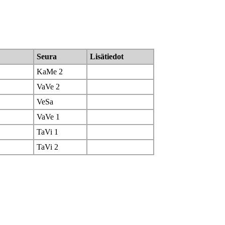
Seura
Lisätiedot
KaMe 2
VaVe 2
VeSa
VaVe 1
TaVi 1
TaVi 2