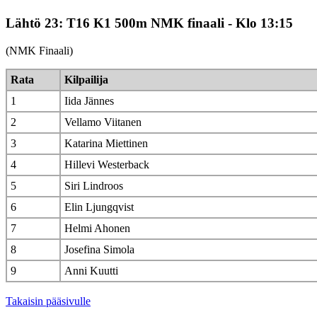
Lähtö 23: T16 K1 500m NMK finaali - Klo 13:15
(NMK Finaali)
Rata
Kilpailija
1
Iida Jännes
2
Vellamo Viitanen
3
Katarina Miettinen
4
Hillevi Westerback
5
Siri Lindroos
6
Elin Ljungqvist
7
Helmi Ahonen
8
Josefina Simola
9
Anni Kuutti
Takaisin pääsivulle