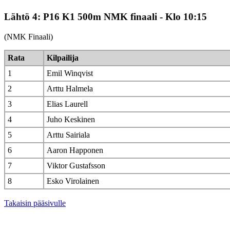
Lähtö 4: P16 K1 500m NMK finaali - Klo 10:15
(NMK Finaali)
Rata
Kilpailija
1
Emil Winqvist
2
Arttu Halmela
3
Elias Laurell
4
Juho Keskinen
5
Arttu Sairiala
6
Aaron Happonen
7
Viktor Gustafsson
8
Esko Virolainen
Takaisin pääsivulle