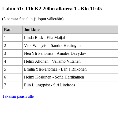
Lähtö 51: T16 K2 200m alkuerä 1 - Klo 11:45
(3 parasta finaaliin ja loput välierään)
Rata
Joukkue
1
Linda Rask - Ella Maijala
2
Vera Winqvist - Sandra Helsingius
3
Nea Yli-Peltomaa - Amalea Davydov
4
Helmi Ahonen - Vellamo Viitanen
5
Emilia Yli-Peltomaa - Lahja Riikonen
6
Helmi Koskinen - Sofia Hartikainen
7
Elin Ljungqvist - Siri Lindroos
Takaisin pääsivulle