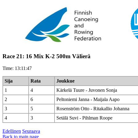
Race 21: 16 Mix K-2 500m Välierä
Time: 13:11:47
Sija
Rata
Joukkue
1
4
Kärkelä Tuure - Juvonen Sonja
2
6
Peltoniemi Janna - Maijala Aapo
3
5
Rosenström Otto - Ritakallio Johanna
4
3
Setälä Suvi - Pihlman Roope
Edellinen
Seuraava
Back to main page