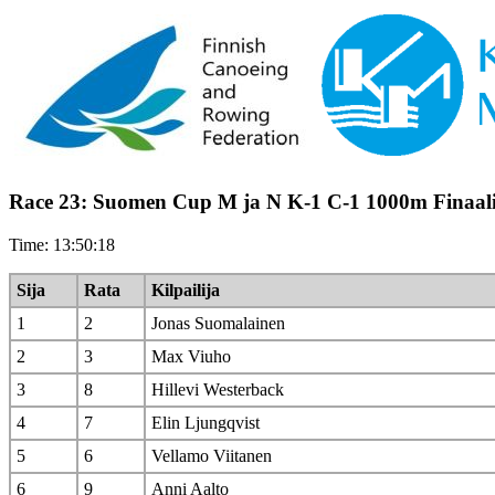
Race 23: Suomen Cup M ja N K-1 C-1 1000m Finaal
Time: 13:50:18
Sija
Rata
Kilpailija
1
2
Jonas Suomalainen
2
3
Max Viuho
3
8
Hillevi Westerback
4
7
Elin Ljungqvist
5
6
Vellamo Viitanen
6
9
Anni Aalto