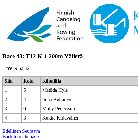
Race 43: T12 K-1 200m Välierä
Time: 9:52:42
Sija
Rata
Kilpailija
1
5
Matilda Hyle
2
4
Sofia Aaltonen
3
6
Molly Pettersson
4
3
Kukka Kirjavainen
Edellinen
Seuraava
Back to main page