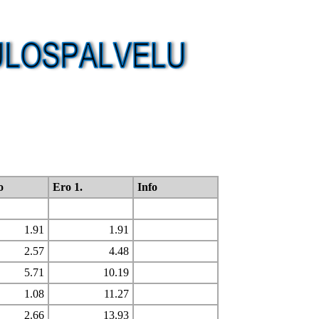
o
Ero 1.
Info
1.91
1.91
2.57
4.48
5.71
10.19
1.08
11.27
2.66
13.93