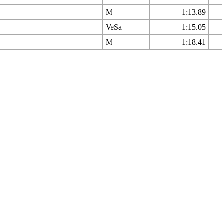
M
1:13.89
VeSa
1:15.05
M
1:18.41