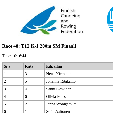
Race 48: T12 K-1 200m SM Finaali
Time: 10:16:44
Sija
Rata
Kilpailija
1
3
Netta Nieminen
2
5
Johanna Ritakallio
3
4
Sanni Keskinen
4
6
Olivia Forss
5
2
Jenna Wohlgemuth
6
1
Sofia Aaltonen