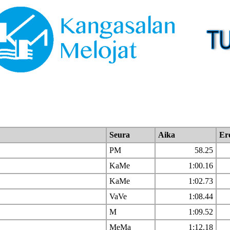
Seura
Aika
Er
PM
58.25
KaMe
1:00.16
KaMe
1:02.73
VaVe
1:08.44
M
1:09.52
MeMa
1:12.18