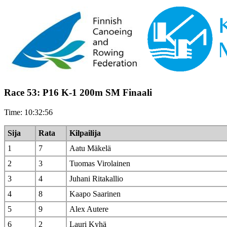
Race 53: P16 K-1 200m SM Finaali
Time: 10:32:56
Sija
Rata
Kilpailija
1
7
Aatu Mäkelä
2
3
Tuomas Virolainen
3
4
Juhani Ritakallio
4
8
Kaapo Saarinen
5
9
Alex Autere
6
2
Lauri Kyhä