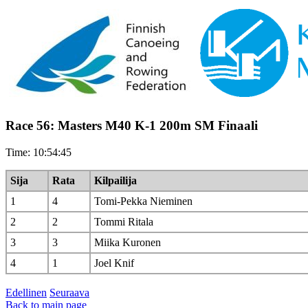
Race 56: Masters M40 K-1 200m SM Finaali
Time: 10:54:45
Sija
Rata
Kilpailija
1
4
Tomi-Pekka Nieminen
2
2
Tommi Ritala
3
3
Miika Kuronen
4
1
Joel Knif
Edellinen
Seuraava
Back to main page