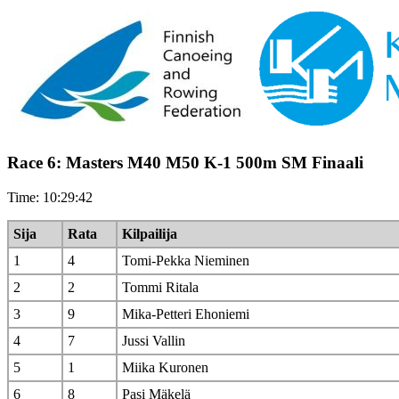
Race 6: Masters M40 M50 K-1 500m SM Finaali
Time: 10:29:42
Sija
Rata
Kilpailija
1
4
Tomi-Pekka Nieminen
2
2
Tommi Ritala
3
9
Mika-Petteri Ehoniemi
4
7
Jussi Vallin
5
1
Miika Kuronen
6
8
Pasi Mäkelä