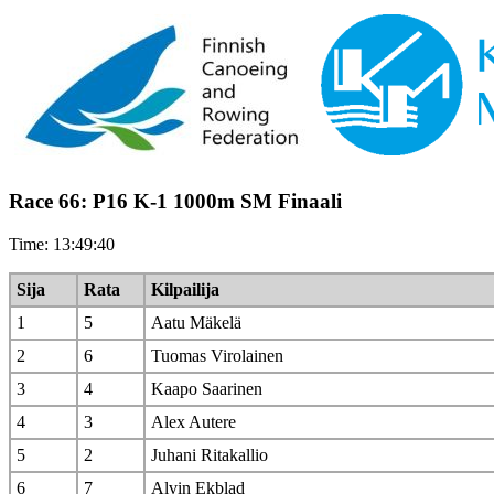
Race 66: P16 K-1 1000m SM Finaali
Time: 13:49:40
Sija
Rata
Kilpailija
1
5
Aatu Mäkelä
2
6
Tuomas Virolainen
3
4
Kaapo Saarinen
4
3
Alex Autere
5
2
Juhani Ritakallio
6
7
Alvin Ekblad