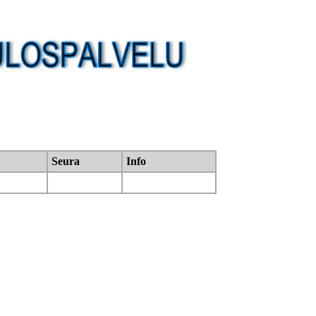
Seura
Info