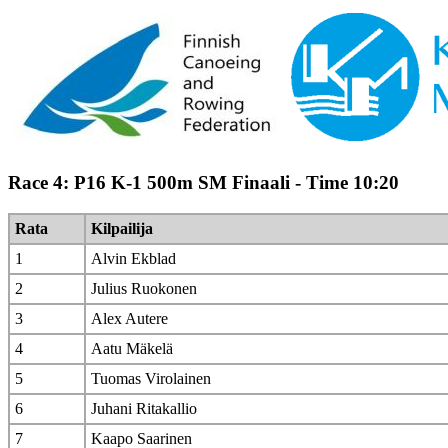
Race 4: P16 K-1 500m SM Finaali - Time 10:20
Rata
Kilpailija
1
Alvin Ekblad
2
Julius Ruokonen
3
Alex Autere
4
Aatu Mäkelä
5
Tuomas Virolainen
6
Juhani Ritakallio
7
Kaapo Saarinen