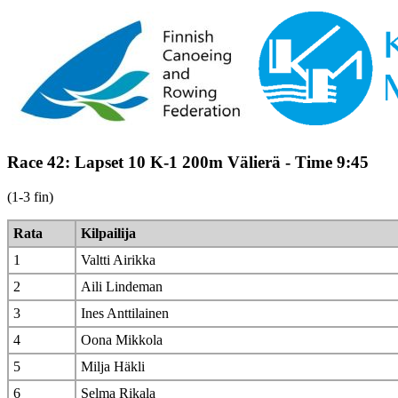
Race 42: Lapset 10 K-1 200m Välierä - Time 9:45
(1-3 fin)
Rata
Kilpailija
1
Valtti Airikka
2
Aili Lindeman
3
Ines Anttilainen
4
Oona Mikkola
5
Milja Häkli
6
Selma Rikala