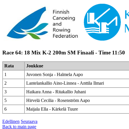
Race 64: 18 Mix K-2 200m SM Finaali - Time 11:50
Rata
Joukkue
1
Juvonen Sonja - Halmela Aapo
2
Lantelankallio Aino-Linnea - Anttila Ilmari
3
Haikara Anna - Ritakallio Juhani
5
Hirvelä Cecilia - Rosenström Aapo
6
Maijala Ella - Kärkelä Tuure
Edellinen
Seuraava
Back to main page