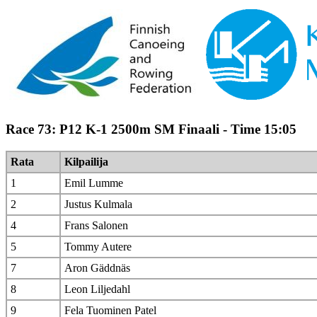
Race 73: P12 K-1 2500m SM Finaali - Time 15:05
Rata
Kilpailija
1
Emil Lumme
2
Justus Kulmala
4
Frans Salonen
5
Tommy Autere
7
Aron Gäddnäs
8
Leon Liljedahl
9
Fela Tuominen Patel