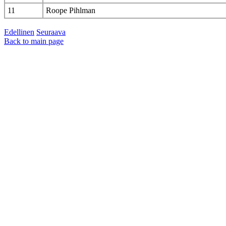
11
Roope Pihlman
Edellinen
Seuraava
Back to main page