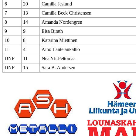
6
20
Camilla Jeslund
7
13
Camilla Beck Christensen
8
14
Amanda Nordengren
9
9
Elsa Birath
10
8
Katarina Miettinen
11
4
Aino Lantelankallio
DNF
11
Nea Yli-Peltomaa
DNF
15
Sara B. Andersen