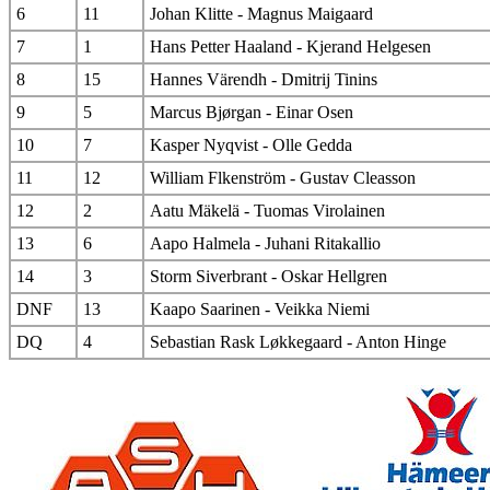
6
11
Johan Klitte - Magnus Maigaard
7
1
Hans Petter Haaland - Kjerand Helgesen
8
15
Hannes Värendh - Dmitrij Tinins
9
5
Marcus Bjørgan - Einar Osen
10
7
Kasper Nyqvist - Olle Gedda
11
12
William Flkenström - Gustav Cleasson
12
2
Aatu Mäkelä - Tuomas Virolainen
13
6
Aapo Halmela - Juhani Ritakallio
14
3
Storm Siverbrant - Oskar Hellgren
DNF
13
Kaapo Saarinen - Veikka Niemi
DQ
4
Sebastian Rask Løkkegaard - Anton Hinge