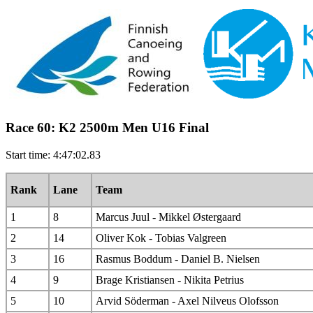
Race 60: K2 2500m Men U16 Final
Start time: 4:47:02.83
Rank
Lane
Team
1
8
Marcus Juul - Mikkel Østergaard
2
14
Oliver Kok - Tobias Valgreen
3
16
Rasmus Boddum - Daniel B. Nielsen
4
9
Brage Kristiansen - Nikita Petrius
5
10
Arvid Söderman - Axel Nilveus Olofsson