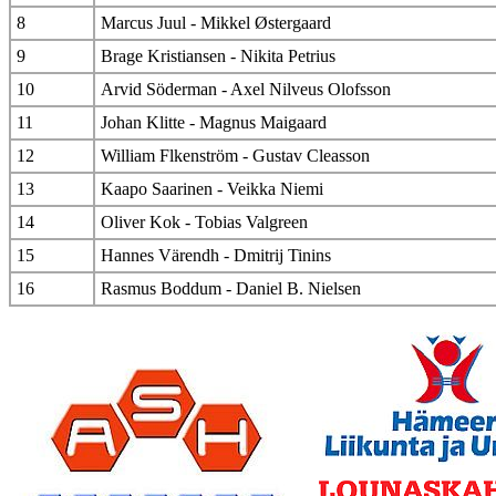
8
Marcus Juul - Mikkel Østergaard
9
Brage Kristiansen - Nikita Petrius
10
Arvid Söderman - Axel Nilveus Olofsson
11
Johan Klitte - Magnus Maigaard
12
William Flkenström - Gustav Cleasson
13
Kaapo Saarinen - Veikka Niemi
14
Oliver Kok - Tobias Valgreen
15
Hannes Värendh - Dmitrij Tinins
16
Rasmus Boddum - Daniel B. Nielsen