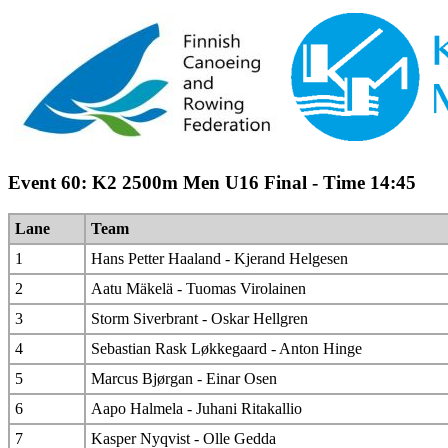
Event 60: K2 2500m Men U16 Final - Time 14:45
Lane
Team
1
Hans Petter Haaland - Kjerand Helgesen
2
Aatu Mäkelä - Tuomas Virolainen
3
Storm Siverbrant - Oskar Hellgren
4
Sebastian Rask Løkkegaard - Anton Hinge
5
Marcus Bjørgan - Einar Osen
6
Aapo Halmela - Juhani Ritakallio
7
Kasper Nyqvist - Olle Gedda