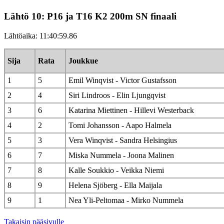
Lähtö 10: P16 ja T16 K2 200m SN finaali
Lähtöaika: 11:40:59.86
Sija
Rata
Joukkue
1
5
Emil Winqvist - Victor Gustafsson
2
4
Siri Lindroos - Elin Ljungqvist
3
6
Katarina Miettinen - Hillevi Westerback
4
2
Tomi Johansson - Aapo Halmela
5
3
Vera Winqvist - Sandra Helsingius
6
7
Miska Nummela - Joona Malinen
7
8
Kalle Soukkio - Veikka Niemi
8
9
Helena Sjöberg - Ella Maijala
9
1
Nea Yli-Peltomaa - Mirko Nummela
Takaisin pääsivulle