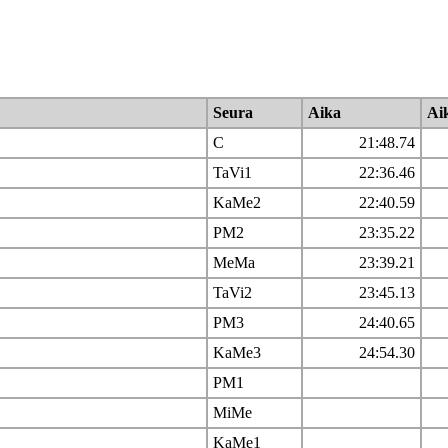
Seura
Aika
Ai
C
21:48.74
TaVi1
22:36.46
KaMe2
22:40.59
PM2
23:35.22
MeMa
23:39.21
TaVi2
23:45.13
PM3
24:40.65
KaMe3
24:54.30
PM1
MiMe
KaMe1