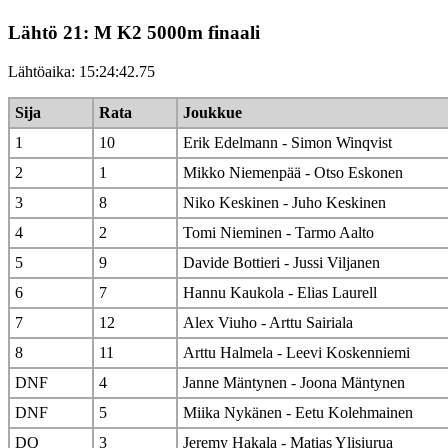
Lähtö 21: M K2 5000m finaali
Lähtöaika: 15:24:42.75
Sija
Rata
Joukkue
1
10
Erik Edelmann - Simon Winqvist
2
1
Mikko Niemenpää - Otso Eskonen
3
8
Niko Keskinen - Juho Keskinen
4
2
Tomi Nieminen - Tarmo Aalto
5
9
Davide Bottieri - Jussi Viljanen
6
7
Hannu Kaukola - Elias Laurell
7
12
Alex Viuho - Arttu Sairiala
8
11
Arttu Halmela - Leevi Koskenniemi
DNF
4
Janne Mäntynen - Joona Mäntynen
DNF
5
Miika Nykänen - Eetu Kolehmainen
DQ
3
Jeremy Hakala - Matias Ylisiurua