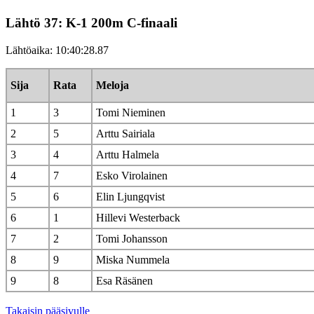
Lähtö 37: K-1 200m C-finaali
Lähtöaika: 10:40:28.87
Sija
Rata
Meloja
1
3
Tomi Nieminen
2
5
Arttu Sairiala
3
4
Arttu Halmela
4
7
Esko Virolainen
5
6
Elin Ljungqvist
6
1
Hillevi Westerback
7
2
Tomi Johansson
8
9
Miska Nummela
9
8
Esa Räsänen
Takaisin pääsivulle