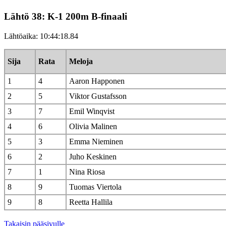
Lähtö 38: K-1 200m B-finaali
Lähtöaika: 10:44:18.84
Sija
Rata
Meloja
1
4
Aaron Happonen
2
5
Viktor Gustafsson
3
7
Emil Winqvist
4
6
Olivia Malinen
5
3
Emma Nieminen
6
2
Juho Keskinen
7
1
Nina Riosa
8
9
Tuomas Viertola
9
8
Reetta Hallila
Takaisin pääsivulle