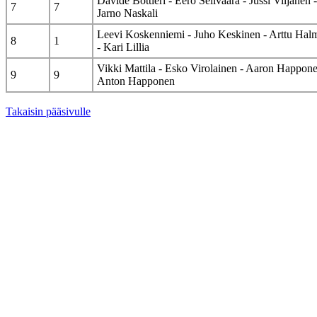
Davide Bottieri - Eero Selivaara - Jussi Viljanen -
7
7
Jarno Naskali
Leevi Koskenniemi - Juho Keskinen - Arttu Hal
8
1
- Kari Lillia
Vikki Mattila - Esko Virolainen - Aaron Happone
9
9
Anton Happonen
Takaisin pääsivulle