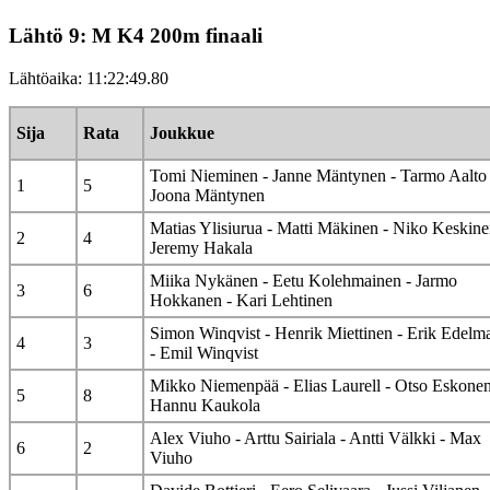
Lähtö 9: M K4 200m finaali
Lähtöaika: 11:22:49.80
Sija
Rata
Joukkue
Tomi Nieminen - Janne Mäntynen - Tarmo Aalto 
1
5
Joona Mäntynen
Matias Ylisiurua - Matti Mäkinen - Niko Keskine
2
4
Jeremy Hakala
Miika Nykänen - Eetu Kolehmainen - Jarmo
3
6
Hokkanen - Kari Lehtinen
Simon Winqvist - Henrik Miettinen - Erik Edelm
4
3
- Emil Winqvist
Mikko Niemenpää - Elias Laurell - Otso Eskonen
5
8
Hannu Kaukola
Alex Viuho - Arttu Sairiala - Antti Välkki - Max
6
2
Viuho