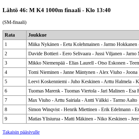
Lähtö 46: M K4 1000m finaali - Klo 13:40
(SM-finaali)
Rata
Joukkue
1
Miika Nykänen - Eetu Kolehmainen - Jarmo Hokkanen -
2
Davide Bottieri - Eero Selivaara - Jussi Viljanen - Jarno
3
Mikko Niemenpää - Elias Laurell - Otso Eskonen - Te
4
Tomi Nieminen - Janne Mäntynen - Alex Viuho - Joona
5
Leevi Koskenniemi - Juho Keskinen - Arttu Halmela - Ka
6
Tuomas Marenk - Tuomas Viertola - Jari Malinen - Esa
7
Max Viuho - Arttu Sairiala - Antti Välkki - Tarmo Aalto
8
Simon Winqvist - Henrik Miettinen - Erik Edelmann - E
9
Matias Ylisiurua - Matti Mäkinen - Niko Keskinen - Je
Takaisin pääsivulle