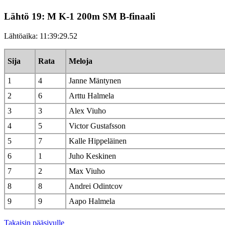
Lähtö 19: M K-1 200m SM B-finaali
Lähtöaika: 11:39:29.52
Sija
Rata
Meloja
1
4
Janne Mäntynen
2
6
Arttu Halmela
3
3
Alex Viuho
4
5
Victor Gustafsson
5
7
Kalle Hippeläinen
6
1
Juho Keskinen
7
2
Max Viuho
8
8
Andrei Odintcov
9
9
Aapo Halmela
Takaisin pääsivulle