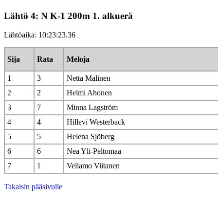
Lähtö 4: N K-1 200m 1. alkuerä
Lähtöaika: 10:23:23.36
Sija
Rata
Meloja
1
3
Netta Malinen
2
2
Helmi Ahonen
3
7
Minna Lagström
4
4
Hillevi Westerback
5
5
Helena Sjöberg
6
6
Nea Yli-Peltomaa
7
1
Vellamo Viitanen
Takaisin pääsivulle