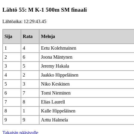
Lähtö 55: M K-1 500m SM finaali
Lähtöaika: 12:29:43.45
Sija
Rata
Meloja
1
4
Eetu Kolehmainen
2
6
Joona Mäntynen
3
5
Jeremy Hakala
4
2
Jaakko Hippeläinen
5
3
Niko Keskinen
6
7
Tomi Nieminen
7
8
Elias Laurell
8
1
Kalle Hippeläinen
9
9
Arttu Halmela
Takaisin pääsivulle