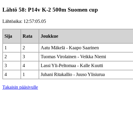
Lähtö 58: P14v K-2 500m Suomen cup
Lähtöaika: 12:57:05.05
Sija
Rata
Joukkue
1
2
Aatu Mäkelä - Kaapo Saarinen
2
3
Tuomas Virolainen - Veikka Niemi
3
4
Lassi Yli-Peltomaa - Kalle Kuutti
4
1
Juhani Ritakallio - Juuso Ylisiurua
Takaisin pääsivulle