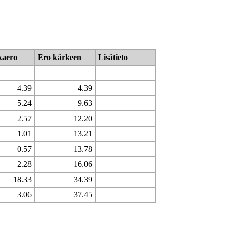
kaero
Ero kärkeen
Lisätieto
4.39
4.39
5.24
9.63
2.57
12.20
1.01
13.21
0.57
13.78
2.28
16.06
18.33
34.39
3.06
37.45