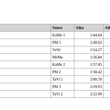
Seura
Aika
Ai
KaMe 1
1:44.64
PM 1
1:49.03
VaVe
1:54.27
MeMa
1:56.84
KaMe 2
1:57.85
PM 2
1:58.42
TaVi 1
2:00.70
PM 3
2:19.03
TaVi 2
2:22.09