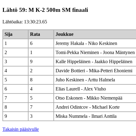
Lähtö 59: M K-2 500m SM finaali
Lähtöaika: 13:30:23.65
Sija
Rata
Joukkue
1
6
Jeremy Hakala - Niko Keskinen
2
1
Tomi-Pekka Nieminen - Joona Mäntynen
3
9
Kalle Hippeläinen - Jaakko Hippeläinen
4
2
Davide Bottieri - Mika-Petteri Ehoniemi
5
8
Juho Keskinen - Arttu Halmela
6
4
Elias Laurell - Alex Viuho
7
5
Otso Eskonen - Mikko Niemenpää
8
7
Andrei Odintcov - Michael Korte
9
3
Miska Nummela - Ilmari Anttila
Takaisin pääsivulle