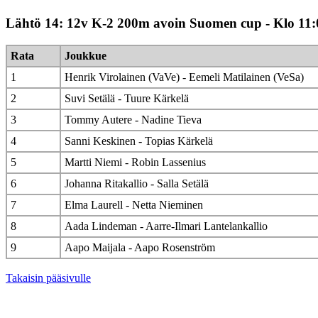
Lähtö 14: 12v K-2 200m avoin Suomen cup - Klo 11:
Rata
Joukkue
1
Henrik Virolainen (VaVe) - Eemeli Matilainen (VeSa)
2
Suvi Setälä - Tuure Kärkelä
3
Tommy Autere - Nadine Tieva
4
Sanni Keskinen - Topias Kärkelä
5
Martti Niemi - Robin Lassenius
6
Johanna Ritakallio - Salla Setälä
7
Elma Laurell - Netta Nieminen
8
Aada Lindeman - Aarre-Ilmari Lantelankallio
9
Aapo Maijala - Aapo Rosenström
Takaisin pääsivulle