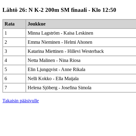
Lähtö 26: N K-2 200m SM finaali - Klo 12:50
Rata
Joukkue
1
Minna Lagström - Kaisa Leskinen
2
Emma Nieminen - Helmi Ahonen
3
Katarina Miettinen - Hillevi Westerback
4
Netta Malinen - Nina Riosa
5
Elin Ljungqvist - Anne Rikala
6
Nelli Kokko - Ella Maijala
7
Helena Sjöberg - Josefina Simola
Takaisin pääsivulle