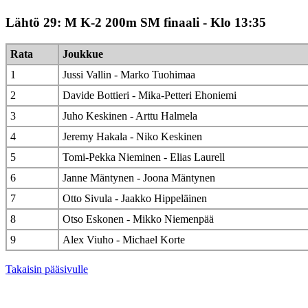
Lähtö 29: M K-2 200m SM finaali - Klo 13:35
Rata
Joukkue
1
Jussi Vallin - Marko Tuohimaa
2
Davide Bottieri - Mika-Petteri Ehoniemi
3
Juho Keskinen - Arttu Halmela
4
Jeremy Hakala - Niko Keskinen
5
Tomi-Pekka Nieminen - Elias Laurell
6
Janne Mäntynen - Joona Mäntynen
7
Otto Sivula - Jaakko Hippeläinen
8
Otso Eskonen - Mikko Niemenpää
9
Alex Viuho - Michael Korte
Takaisin pääsivulle