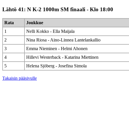
Lähtö 41: N K-2 1000m SM finaali - Klo 18:00
Rata
Joukkue
1
Nelli Kokko - Ella Maijala
2
Nina Riosa - Aino-Linnea Lantelankallio
3
Emma Nieminen - Helmi Ahonen
4
Hillevi Westerback - Katarina Miettinen
5
Helena Sjöberg - Josefina Simola
Takaisin pääsivulle