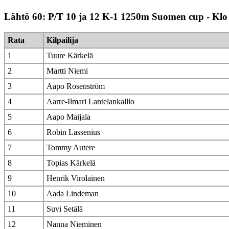
Lähtö 60: P/T 10 ja 12 K-1 1250m Suomen cup - Klo
Rata
Kilpailija
1
Tuure Kärkelä
2
Martti Niemi
3
Aapo Rosenström
4
Aarre-Ilmari Lantelankallio
5
Aapo Maijala
6
Robin Lassenius
7
Tommy Autere
8
Topias Kärkelä
9
Henrik Virolainen
10
Aada Lindeman
11
Suvi Setälä
12
Nanna Nieminen