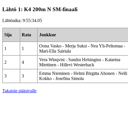
Lähtö 1: K4 200m N SM-finaali
Lähtöaika: 9:55:34.05
Sija
Rata
Joukkue
Oona Vasko - Merja Suksi - Nea Yli-Peltomaa -
1
1
Mari-Ella Sairiala
Vera Winqvist - Sandra Helsingius - Katarina
2
4
Miettinen - Hillevi Westerback
Emma Nieminen - Helmi Birgitta Ahonen - Nelli
3
3
Kokko - Josefina Simola
Takaisin pääsivulle