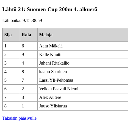
Lähtö 21: Suomen Cup 200m 4. alkuerä
Lähtöaika: 9:15:38.59
Sija
Rata
Meloja
1
6
Aatu Mäkelä
2
9
Kalle Kuutti
3
4
Juhani Ritakallio
4
8
kaapo Saarinen
5
7
Lassi Yli-Peltomaa
6
2
Veikka Paavali Niemi
7
3
Alex Autere
8
1
Juuso Ylisiurua
Takaisin pääsivulle