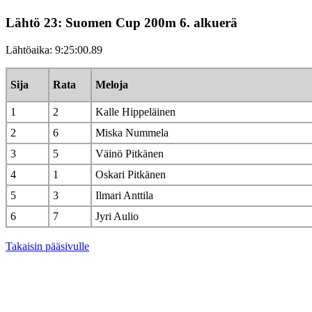
Lähtö 23: Suomen Cup 200m 6. alkuerä
Lähtöaika: 9:25:00.89
Sija
Rata
Meloja
1
2
Kalle Hippeläinen
2
6
Miska Nummela
3
5
Väinö Pitkänen
4
1
Oskari Pitkänen
5
3
Ilmari Anttila
6
7
Jyri Aulio
Takaisin pääsivulle