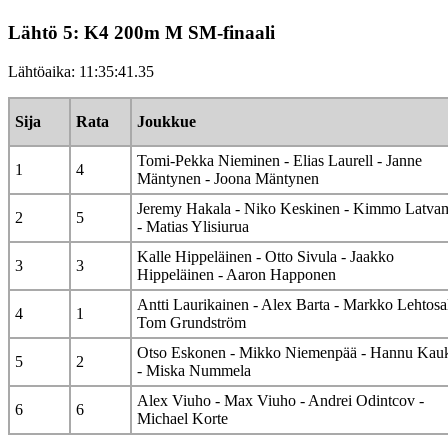
Lähtö 5: K4 200m M SM-finaali
Lähtöaika: 11:35:41.35
Sija
Rata
Joukkue
Tomi-Pekka Nieminen - Elias Laurell - Janne
1
4
Mäntynen - Joona Mäntynen
Jeremy Hakala - Niko Keskinen - Kimmo Latva
2
5
- Matias Ylisiurua
Kalle Hippeläinen - Otto Sivula - Jaakko
3
3
Hippeläinen - Aaron Happonen
Antti Laurikainen - Alex Barta - Markko Lehtosa
4
1
Tom Grundström
Otso Eskonen - Mikko Niemenpää - Hannu Kau
5
2
- Miska Nummela
Alex Viuho - Max Viuho - Andrei Odintcov -
6
6
Michael Korte