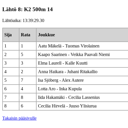
Lähtö 8: K2 500m 14
Lähtöaika: 13:39:29.30
Sija
Rata
Joukkue
1
1
Aatu Mäkelä - Tuomas Virolainen
2
5
Kaapo Saarinen - Veikka Paavali Niemi
3
3
Elma Laurell - Kalle Kuutti
4
2
Anna Haikara - Juhani Ritakallio
5
7
Isa Sjöberg - Alex Autere
6
4
Lotta Aro - Inka Kupula
7
8
Iida Hakamäki - Cecilia Lassenius
8
6
Cecilia Hirvelä - Juuso Ylisiurua
Takaisin pääsivulle