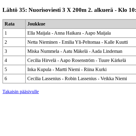
Lähtö 35: Nuorisoviesti 3 X 200m 2. alkuerä - Klo 10
Rata
Joukkue
1
Ella Maijala - Anna Haikara - Aapo Maijala
2
Netta Nieminen - Emilia Yli-Peltomaa - Kalle Kuutti
3
Miska Nummela - Aatu Mäkelä - Aada Lindeman
4
Cecilia Hirvelä - Aapo Rosenström - Tuure Kärkelä
5
Inka Kupula - Martti Niemi - Riina Kurki
6
Cecilia Lassenius - Robin Lassenius - Veikka Niemi
Takaisin pääsivulle